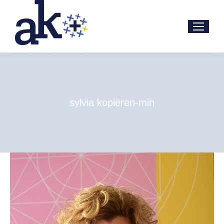
sylvia kopiëren-min