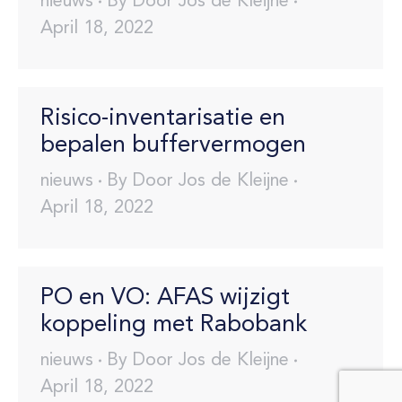
nieuws
By
Door Jos de Kleijne
April 18, 2022
Risico-inventarisatie en
bepalen buffervermogen
nieuws
By
Door Jos de Kleijne
April 18, 2022
PO en VO: AFAS wijzigt
koppeling met Rabobank
nieuws
By
Door Jos de Kleijne
April 18, 2022