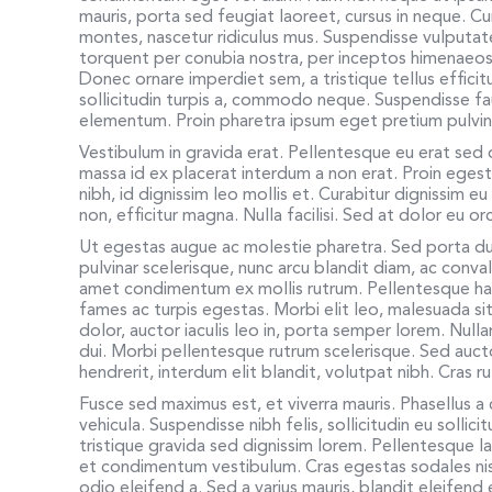
mauris, porta sed feugiat laoreet, cursus in neque. C
montes, nascetur ridiculus mus. Suspendisse vulputate
torquent per conubia nostra, per inceptos himenaeos.
Donec ornare imperdiet sem, a tristique tellus effici
sollicitudin turpis a, commodo neque. Suspendisse f
elementum. Proin pharetra ipsum eget pretium pulvina
Vestibulum in gravida erat. Pellentesque eu erat sed
massa id ex placerat interdum a non erat. Proin egesta
nibh, id dignissim leo mollis et. Curabitur dignissim 
non, efficitur magna. Nulla facilisi. Sed at dolor eu o
Ut egestas augue ac molestie pharetra. Sed porta dui
pulvinar scelerisque, nunc arcu blandit diam, ac convall
amet condimentum ex mollis rutrum. Pellentesque hab
fames ac turpis egestas. Morbi elit leo, malesuada si
dolor, auctor iaculis leo in, porta semper lorem. Null
dui. Morbi pellentesque rutrum scelerisque. Sed auctor
hendrerit, interdum elit blandit, volutpat nibh. Cras 
Fusce sed maximus est, et viverra mauris. Phasellus a c
vehicula. Suspendisse nibh felis, sollicitudin eu sollic
tristique gravida sed dignissim lorem. Pellentesque la
et condimentum vestibulum. Cras egestas sodales ni
odio eleifend a. Sed a varius mauris, blandit eleifen