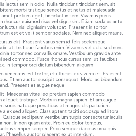
is lectus sem in odio. Nulla tincidunt tincidunt sem, sit
itant morbi tristique senectus et netus et malesuada
t amet pretium eget, tincidunt in sem. Vivamus purus
am rhoncus euismod risus vel dignissim. Etiam sodales ante
 luctus nisl dignissim volutpat. Praesent in tortor
rutrum est et velit semper sodales. Nam nec aliquet mauris.
ursus elit. Praesent varius sem id felis scelerisque
itudin at, tristique faucibus enim. Vivamus vel odio sed nunc
cinia tortor nec convallis ornare. Vestibulum gravida ante
si sed commodo. Fusce rhoncus cursus sem, ut faucibus
d ex. In tempor orci dictum bibendum aliquam.
um venenatis est tortor, et ultricies ex viverra et. Praesent
inibus. Etiam auctor suscipit consequat. Morbi ac bibendum
eifend. Praesent et augue neque.
elit. Maecenas vitae leo pretium sapien commodo
liquet tristique. Morbi in magna sapien. Etiam augue
um sociis natoque penatibus et magnis dis parturient
 a ex sed aliquet. Class aptent taciti sociosqu ad litora
 Quisque sed ipsum vestibulum turpis consectetur iaculis.
tur non. In non quam ante. Proin eu dolor tempus,
aucibus semper semper. Proin semper dapibus urna quis
r. Phasellus auctor placerat ex ut interdum.