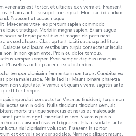
um venenatis est tortor, et ultricies ex viverra et. Praesent
inibus. Etiam auctor suscipit consequat. Morbi ac bibendum
eifend. Praesent et augue neque.
elit. Maecenas vitae leo pretium sapien commodo
liquet tristique. Morbi in magna sapien. Etiam augue
um sociis natoque penatibus et magnis dis parturient
 a ex sed aliquet. Class aptent taciti sociosqu ad litora
 Quisque sed ipsum vestibulum turpis consectetur iaculis.
tur non. In non quam ante. Proin eu dolor tempus,
aucibus semper semper. Proin semper dapibus urna quis
r. Phasellus auctor placerat ex ut interdum.
 odio tempor dignissim fermentum non turpis. Curabitur eu
s porta malesuada. Nulla facilisi. Mauris ornare pharetra
eu sem non vulputate. Vivamus et quam viverra, sagittis ante
rci porttitor tempus.
 quis imperdiet consectetur. Vivamus tincidunt, turpis non
is lectus sem in odio. Nulla tincidunt tincidunt sem, sit
itant morbi tristique senectus et netus et malesuada
t amet pretium eget, tincidunt in sem. Vivamus purus
am rhoncus euismod risus vel dignissim. Etiam sodales ante
 luctus nisl dignissim volutpat. Praesent in tortor
rutrum est et velit semper sodales. Nam nec aliquet mauris.