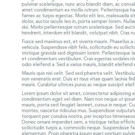
pulvinar scelerisque, nunc arcu blandit diam, ac convall
amet condimentum ex mollis rutrum. Pellentesque hab
fames ac turpis egestas. Morbi elit leo, malesuada si
dolor, auctor iaculis leo in, porta semper lorem. Null
dui. Morbi pellentesque rutrum scelerisque. Sed auctor
hendrerit, interdum elit blandit, volutpat nibh. Cras 
Fusce sed maximus est, et viverra mauris. Phasellus a c
vehicula. Suspendisse nibh felis, sollicitudin eu sollic
tristique gravida sed dignissim lorem. Pellentesque la
et condimentum vestibulum. Cras egestas sodales ni
odio eleifend a. Sed a varius mauris, blandit eleifen
Mauris quis nisi velit. Sed sed pharetra velit. Vestibul
non venenatis erat. Duis et risus vitae quam lacinia f
mauris. Curabitur ultrices purus ac neque suscipit el
Lorem ipsum dolor sit amet, consectetur adipiscing 
condimentum eget vel diam. Nam non neque ut ipsum a
mauris, porta sed feugiat laoreet, cursus in neque. C
montes, nascetur ridiculus mus. Suspendisse vulputate
torquent per conubia nostra, per inceptos himenaeos.
Donec ornare imperdiet sem, a tristique tellus effici
sollicitudin turpis a, commodo neque. Suspendisse f
elementum. Proin pharetra ipsum eget pretium pulvina