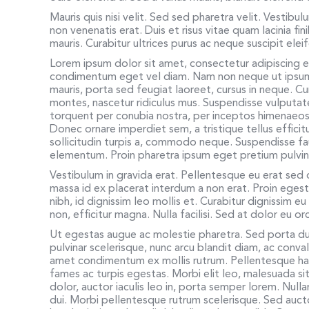
Mauris quis nisi velit. Sed sed pharetra velit. Vestibul
non venenatis erat. Duis et risus vitae quam lacinia f
mauris. Curabitur ultrices purus ac neque suscipit el
Lorem ipsum dolor sit amet, consectetur adipiscing 
condimentum eget vel diam. Nam non neque ut ipsum a
mauris, porta sed feugiat laoreet, cursus in neque. C
montes, nascetur ridiculus mus. Suspendisse vulputate
torquent per conubia nostra, per inceptos himenaeos.
Donec ornare imperdiet sem, a tristique tellus effici
sollicitudin turpis a, commodo neque. Suspendisse f
elementum. Proin pharetra ipsum eget pretium pulvina
Vestibulum in gravida erat. Pellentesque eu erat sed
massa id ex placerat interdum a non erat. Proin egesta
nibh, id dignissim leo mollis et. Curabitur dignissim 
non, efficitur magna. Nulla facilisi. Sed at dolor eu o
Ut egestas augue ac molestie pharetra. Sed porta dui
pulvinar scelerisque, nunc arcu blandit diam, ac convall
amet condimentum ex mollis rutrum. Pellentesque hab
fames ac turpis egestas. Morbi elit leo, malesuada si
dolor, auctor iaculis leo in, porta semper lorem. Null
dui. Morbi pellentesque rutrum scelerisque. Sed auctor