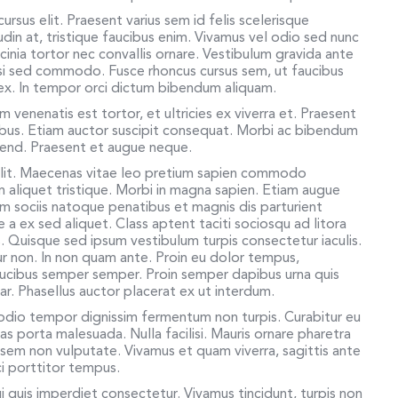
ursus elit. Praesent varius sem id felis scelerisque
itudin at, tristique faucibus enim. Vivamus vel odio sed nunc
cinia tortor nec convallis ornare. Vestibulum gravida ante
si sed commodo. Fusce rhoncus cursus sem, ut faucibus
d ex. In tempor orci dictum bibendum aliquam.
um venenatis est tortor, et ultricies ex viverra et. Praesent
inibus. Etiam auctor suscipit consequat. Morbi ac bibendum
eifend. Praesent et augue neque.
elit. Maecenas vitae leo pretium sapien commodo
liquet tristique. Morbi in magna sapien. Etiam augue
um sociis natoque penatibus et magnis dis parturient
 a ex sed aliquet. Class aptent taciti sociosqu ad litora
 Quisque sed ipsum vestibulum turpis consectetur iaculis.
tur non. In non quam ante. Proin eu dolor tempus,
aucibus semper semper. Proin semper dapibus urna quis
r. Phasellus auctor placerat ex ut interdum.
 odio tempor dignissim fermentum non turpis. Curabitur eu
s porta malesuada. Nulla facilisi. Mauris ornare pharetra
eu sem non vulputate. Vivamus et quam viverra, sagittis ante
rci porttitor tempus.
 quis imperdiet consectetur. Vivamus tincidunt, turpis non