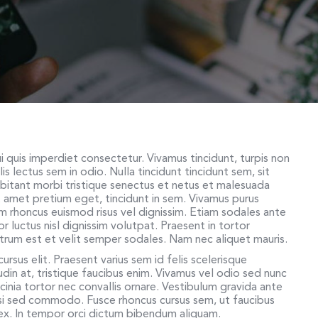
 quis imperdiet consectetur. Vivamus tincidunt, turpis non
is lectus sem in odio. Nulla tincidunt tincidunt sem, sit
itant morbi tristique senectus et netus et malesuada
t amet pretium eget, tincidunt in sem. Vivamus purus
am rhoncus euismod risus vel dignissim. Etiam sodales ante
 luctus nisl dignissim volutpat. Praesent in tortor
rutrum est et velit semper sodales. Nam nec aliquet mauris.
ursus elit. Praesent varius sem id felis scelerisque
itudin at, tristique faucibus enim. Vivamus vel odio sed nunc
cinia tortor nec convallis ornare. Vestibulum gravida ante
si sed commodo. Fusce rhoncus cursus sem, ut faucibus
d ex. In tempor orci dictum bibendum aliquam.