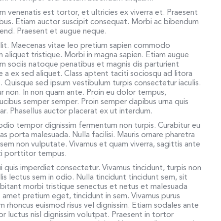
um venenatis est tortor, et ultricies ex viverra et. Praesent
inibus. Etiam auctor suscipit consequat. Morbi ac bibendum
eifend. Praesent et augue neque.
elit. Maecenas vitae leo pretium sapien commodo
liquet tristique. Morbi in magna sapien. Etiam augue
um sociis natoque penatibus et magnis dis parturient
 a ex sed aliquet. Class aptent taciti sociosqu ad litora
 Quisque sed ipsum vestibulum turpis consectetur iaculis.
tur non. In non quam ante. Proin eu dolor tempus,
aucibus semper semper. Proin semper dapibus urna quis
r. Phasellus auctor placerat ex ut interdum.
 odio tempor dignissim fermentum non turpis. Curabitur eu
s porta malesuada. Nulla facilisi. Mauris ornare pharetra
eu sem non vulputate. Vivamus et quam viverra, sagittis ante
rci porttitor tempus.
 quis imperdiet consectetur. Vivamus tincidunt, turpis non
is lectus sem in odio. Nulla tincidunt tincidunt sem, sit
itant morbi tristique senectus et netus et malesuada
t amet pretium eget, tincidunt in sem. Vivamus purus
am rhoncus euismod risus vel dignissim. Etiam sodales ante
 luctus nisl dignissim volutpat. Praesent in tortor