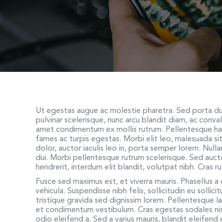
Ut egestas augue ac molestie pharetra. Sed porta dui
pulvinar scelerisque, nunc arcu blandit diam, ac convall
amet condimentum ex mollis rutrum. Pellentesque hab
fames ac turpis egestas. Morbi elit leo, malesuada si
dolor, auctor iaculis leo in, porta semper lorem. Null
dui. Morbi pellentesque rutrum scelerisque. Sed auctor
hendrerit, interdum elit blandit, volutpat nibh. Cras 
Fusce sed maximus est, et viverra mauris. Phasellus a c
vehicula. Suspendisse nibh felis, sollicitudin eu sollic
tristique gravida sed dignissim lorem. Pellentesque la
et condimentum vestibulum. Cras egestas sodales ni
odio eleifend a. Sed a varius mauris, blandit eleifen