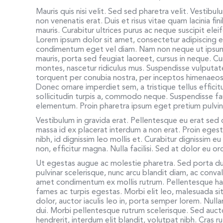
Mauris quis nisi velit. Sed sed pharetra velit. Vestibul
non venenatis erat. Duis et risus vitae quam lacinia f
mauris. Curabitur ultrices purus ac neque suscipit el
Lorem ipsum dolor sit amet, consectetur adipiscing 
condimentum eget vel diam. Nam non neque ut ipsum a
mauris, porta sed feugiat laoreet, cursus in neque. C
montes, nascetur ridiculus mus. Suspendisse vulputate
torquent per conubia nostra, per inceptos himenaeos.
Donec ornare imperdiet sem, a tristique tellus effici
sollicitudin turpis a, commodo neque. Suspendisse f
elementum. Proin pharetra ipsum eget pretium pulvina
Vestibulum in gravida erat. Pellentesque eu erat sed
massa id ex placerat interdum a non erat. Proin egesta
nibh, id dignissim leo mollis et. Curabitur dignissim 
non, efficitur magna. Nulla facilisi. Sed at dolor eu o
Ut egestas augue ac molestie pharetra. Sed porta dui
pulvinar scelerisque, nunc arcu blandit diam, ac convall
amet condimentum ex mollis rutrum. Pellentesque hab
fames ac turpis egestas. Morbi elit leo, malesuada si
dolor, auctor iaculis leo in, porta semper lorem. Null
dui. Morbi pellentesque rutrum scelerisque. Sed auctor
hendrerit, interdum elit blandit, volutpat nibh. Cras 