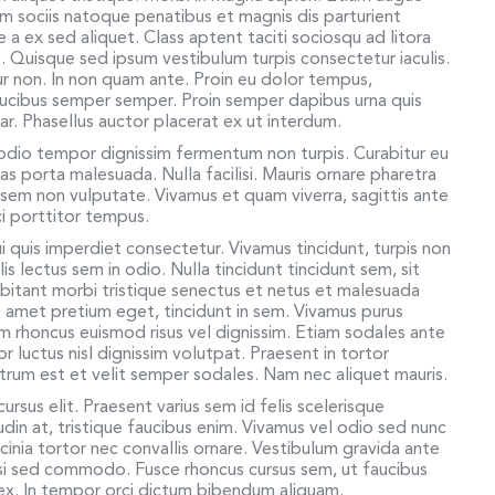
um sociis natoque penatibus et magnis dis parturient
 a ex sed aliquet. Class aptent taciti sociosqu ad litora
 Quisque sed ipsum vestibulum turpis consectetur iaculis.
tur non. In non quam ante. Proin eu dolor tempus,
aucibus semper semper. Proin semper dapibus urna quis
r. Phasellus auctor placerat ex ut interdum.
 odio tempor dignissim fermentum non turpis. Curabitur eu
s porta malesuada. Nulla facilisi. Mauris ornare pharetra
eu sem non vulputate. Vivamus et quam viverra, sagittis ante
rci porttitor tempus.
 quis imperdiet consectetur. Vivamus tincidunt, turpis non
is lectus sem in odio. Nulla tincidunt tincidunt sem, sit
itant morbi tristique senectus et netus et malesuada
t amet pretium eget, tincidunt in sem. Vivamus purus
am rhoncus euismod risus vel dignissim. Etiam sodales ante
 luctus nisl dignissim volutpat. Praesent in tortor
rutrum est et velit semper sodales. Nam nec aliquet mauris.
ursus elit. Praesent varius sem id felis scelerisque
itudin at, tristique faucibus enim. Vivamus vel odio sed nunc
cinia tortor nec convallis ornare. Vestibulum gravida ante
si sed commodo. Fusce rhoncus cursus sem, ut faucibus
d ex. In tempor orci dictum bibendum aliquam.