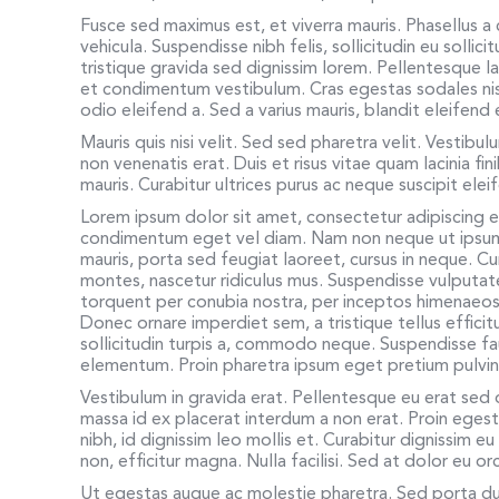
Fusce sed maximus est, et viverra mauris. Phasellus a c
vehicula. Suspendisse nibh felis, sollicitudin eu sollic
tristique gravida sed dignissim lorem. Pellentesque la
et condimentum vestibulum. Cras egestas sodales ni
odio eleifend a. Sed a varius mauris, blandit eleifen
Mauris quis nisi velit. Sed sed pharetra velit. Vestibul
non venenatis erat. Duis et risus vitae quam lacinia f
mauris. Curabitur ultrices purus ac neque suscipit el
Lorem ipsum dolor sit amet, consectetur adipiscing 
condimentum eget vel diam. Nam non neque ut ipsum a
mauris, porta sed feugiat laoreet, cursus in neque. C
montes, nascetur ridiculus mus. Suspendisse vulputate
torquent per conubia nostra, per inceptos himenaeos.
Donec ornare imperdiet sem, a tristique tellus effici
sollicitudin turpis a, commodo neque. Suspendisse f
elementum. Proin pharetra ipsum eget pretium pulvina
Vestibulum in gravida erat. Pellentesque eu erat sed
massa id ex placerat interdum a non erat. Proin egesta
nibh, id dignissim leo mollis et. Curabitur dignissim 
non, efficitur magna. Nulla facilisi. Sed at dolor eu o
Ut egestas augue ac molestie pharetra. Sed porta dui