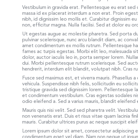
Vestibulum in gravida erat. Pellentesque eu erat sed
massa id ex placerat interdum a non erat. Proin egesta
nibh, id dignissim leo mollis et. Curabitur dignissim 
non, efficitur magna. Nulla facilisi. Sed at dolor eu o
Ut egestas augue ac molestie pharetra. Sed porta dui
pulvinar scelerisque, nunc arcu blandit diam, ac convall
amet condimentum ex mollis rutrum. Pellentesque hab
fames ac turpis egestas. Morbi elit leo, malesuada si
dolor, auctor iaculis leo in, porta semper lorem. Null
dui. Morbi pellentesque rutrum scelerisque. Sed auctor
hendrerit, interdum elit blandit, volutpat nibh. Cras 
Fusce sed maximus est, et viverra mauris. Phasellus a c
vehicula. Suspendisse nibh felis, sollicitudin eu sollic
tristique gravida sed dignissim lorem. Pellentesque la
et condimentum vestibulum. Cras egestas sodales ni
odio eleifend a. Sed a varius mauris, blandit eleifen
Mauris quis nisi velit. Sed sed pharetra velit. Vestibul
non venenatis erat. Duis et risus vitae quam lacinia f
mauris. Curabitur ultrices purus ac neque suscipit el
Lorem ipsum dolor sit amet, consectetur adipiscing 
condimentum eget vel diam. Nam non neque ut ipsum a