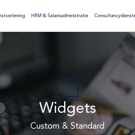
nstverlening
HRM & Salarisadministratie
Consultancydienst
ienstverlening
HRM & Salarisadministratie
Consultancydiens
Widgets
Custom & Standard