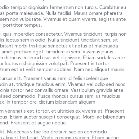
 odio tempor dignissim fermentum non turpis. Curabitur eu
s porta malesuada. Nulla facilisi. Mauris ornare pharetra
eu sem non vulputate. Vivamus et quam viverra, sagittis ante
rci porttitor tempus.
 quis imperdiet consectetur. Vivamus tincidunt, turpis non
is lectus sem in odio. Nulla tincidunt tincidunt sem, sit
itant morbi tristique senectus et netus et malesuada
t amet pretium eget, tincidunt in sem. Vivamus purus
am rhoncus euismod risus vel dignissim. Etiam sodales ante
 luctus nisl dignissim volutpat. Praesent in tortor
rutrum est et velit semper sodales. Nam nec aliquet mauris.
ursus elit. Praesent varius sem id felis scelerisque
itudin at, tristique faucibus enim. Vivamus vel odio sed nunc
cinia tortor nec convallis ornare. Vestibulum gravida ante
si sed commodo. Fusce rhoncus cursus sem, ut faucibus
d ex. In tempor orci dictum bibendum aliquam.
um venenatis est tortor, et ultricies ex viverra et. Praesent
inibus. Etiam auctor suscipit consequat. Morbi ac bibendum
eifend. Praesent et augue neque.
elit. Maecenas vitae leo pretium sapien commodo
liquet tristique. Morbi in magna sapien. Etiam augue