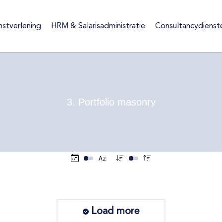
nstverlening
HRM & Salarisadministratie
Consultancydienst
ienstverlening
HRM & Salarisadministratie
Consultancydiens
3. Portfolio masonry
Load more