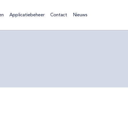
en
Applicatiebeheer
Contact
Nieuws
ten
Applicatiebeheer
Contact
Nieuws