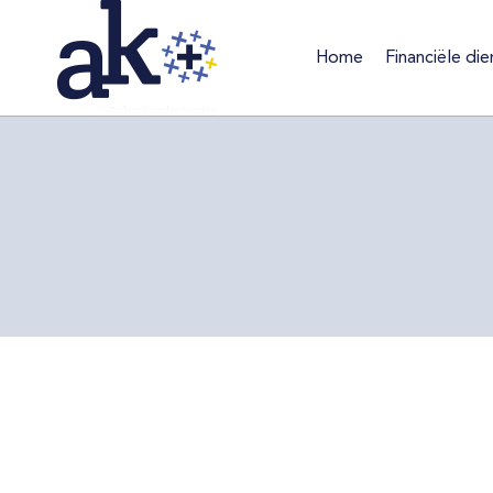
Home
Financiële die
Home
Financiële d