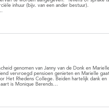
n ervan te worden aangegeven. Tevens of sprake i
le inhuur (bijv. van een ander bestuur).
1…
scheid genomen van Janny van de Donk en Mariell
iend vervroegd pensioen genieten en Marielle gaat
voor Het Rhedens College. Beiden hartelijk dank en
maart is Monique Berends…