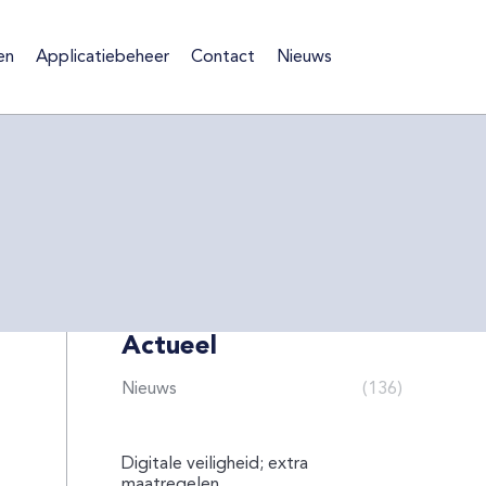
en
Applicatiebeheer
Contact
Nieuws
ten
Applicatiebeheer
Contact
Nieuws
Actueel
Nieuws
(136)
Digitale veiligheid; extra
maatregelen