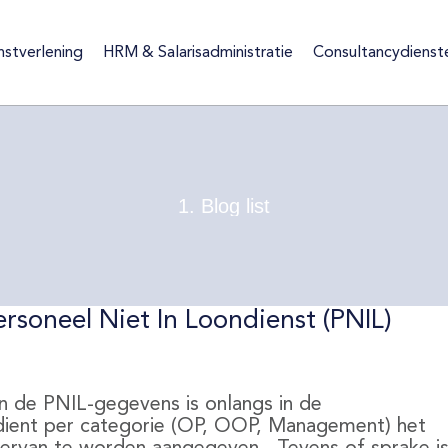
nstverlening
HRM & Salarisadministratie
Consultancydienst
ienstverlening
HRM & Salarisadministratie
Consultancydiens
1. Blog list
rsoneel Niet In Loondienst (PNIL)
n de PNIL-gegevens is onlangs in de
dient per categorie (OP, OOP, Management) het