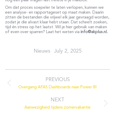
nog een paar vragen last minute in je
mailbox.
Om dat proces soepeler te laten verlopen, kunnen we
een analyse- en rapportageset op maat maken. Daarin
zitten de bestanden die vrijwel elk jaar gevraagd worden,
zodat je die alvast klaar hebt staan. Dat scheelt zoeken,
tijd én stress op het laatst. Wil je hier gebruik van maken
of even over sparren? Laat het weten via
info@akplus.nl.
July 2, 2025
Post
navigation
PREVIOUS
Previous
Overgang AFAS Dashboards naar Power BI
post:
NEXT
Next
Aanwezigheid tijdens zomervakantie
post: