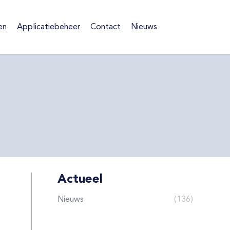
en
Applicatiebeheer
Contact
Nieuws
ten
Applicatiebeheer
Contact
Nieuws
Actueel
Nieuws
(136)