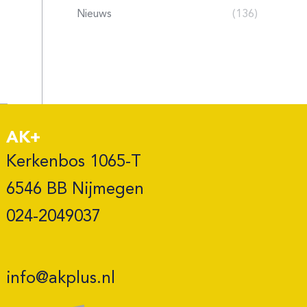
Nieuws
(136)
AK+
Kerkenbos 1065-T

6546 BB Nijmegen 

024-2049037
info@akplus.nl