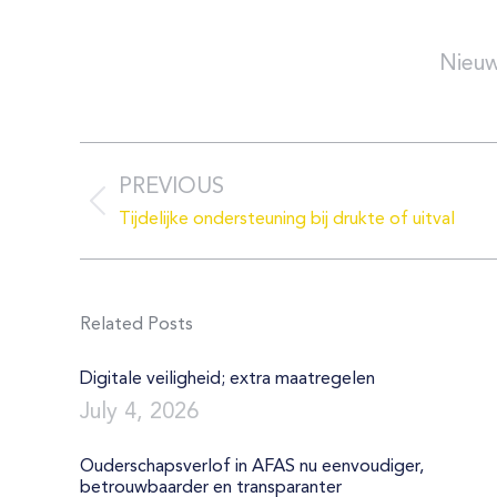
Post
navigation
PREVIOUS
Previous
Tijdelijke ondersteuning bij drukte of uitval
post:
Related Posts
Digitale veiligheid; extra maatregelen
July 4, 2026
Ouderschapsverlof in AFAS nu eenvoudiger,
betrouwbaarder en transparanter