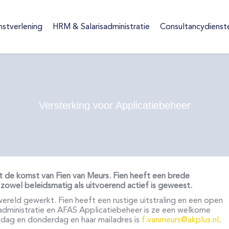
nstverlening
HRM & Salarisadministratie
Consultancydienst
ienstverlening
HRM & Salarisadministratie
Consultancydiens
Versterking voor Applicatiebeheer
et de komst van Fien van Meurs. Fien heeft een brede
zowel beleidsmatig als uitvoerend actief is geweest.
wereld gewerkt. Fien heeft een rustige uitstraling en een open
sadministratie en AFAS Applicatiebeheer is ze een welkome
sdag en donderdag en haar mailadres is
f.vanmeurs@akplus.nl
.