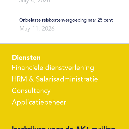
July 4, 2026
Onbelaste reiskostenvergoeding naar 25 cent
May 11, 2026
Diensten
Financiele dienstverlening
HRM & Salarisadministratie
Consultancy
Applicatiebeheer