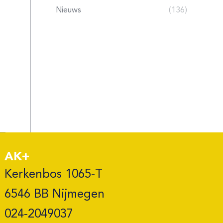
Nieuws
(136)
AK+
Kerkenbos 1065-T

6546 BB Nijmegen 

024-2049037