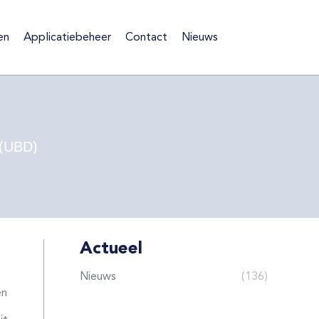
en
Applicatiebeheer
Contact
Nieuws
ten
Applicatiebeheer
Contact
Nieuws
 (UBD)
Actueel
Nieuws
(136)
en