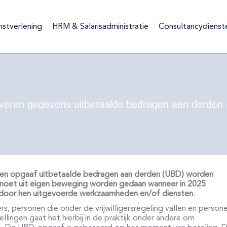
nstverlening
HRM & Salarisadministratie
Consultancydienst
ienstverlening
HRM & Salarisadministratie
Consultancydiens
veren gegevens uitbetaalde bedragen aan derden
st een opgaaf uitbetaalde bedragen aan derden (UBD) worden
 moet uit eigen beweging worden gedaan wanneer in 2025
oor door hen uitgevoerde werkzaamheden en/of diensten
.
, personen die onder de vrijwilligersregeling vallen en person
ellingen gaat het hierbij in de praktijk onder andere om