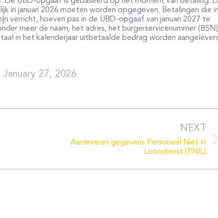
rs. De UBD-opgaaf is gebaseerd op het moment van betaling. D
rlijk in januari 2026 moeten worden opgegeven. Betalingen die i
jn verricht, hoeven pas in de UBD-opgaaf van januari 2027 te
nder meer de naam, het adres, het burgerservicenummer (BSN)
aal in het kalenderjaar uitbetaalde bedrag worden aangelever
January 27, 2026
NEXT
Next
Aanleveren gegevens Personeel Niet In
post:
Loondienst (PNIL)