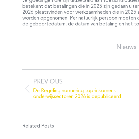
vergoedingen die zijn uitbetaald aan toezichthoude
betekent dat betalingen die in 2025 zijn gedaan uite
2026 plaatsvinden voor werkzaamheden die in 2025 zi
worden opgenomen. Per natuurlijk persoon moeten o
de geboortedatum, de datum van betaling en het tot
Post
navigation
PREVIOUS
Previous
De Regeling normering top-inkomens
post:
onderwijssectoren 2026 is gepubliceerd
Related Posts