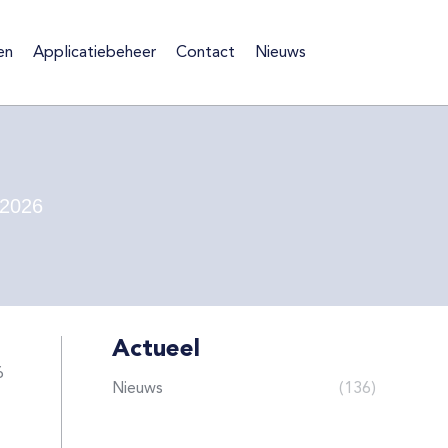
en
Applicatiebeheer
Contact
Nieuws
ten
Applicatiebeheer
Contact
Nieuws
 2026
Actueel
6
Nieuws
(136)