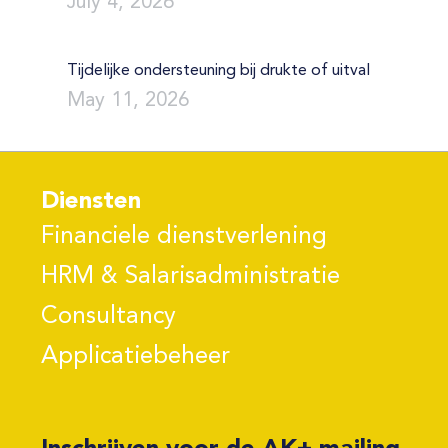
July 4, 2026
Tijdelijke ondersteuning bij drukte of uitval
May 11, 2026
Diensten
Financiele dienstverlening
HRM & Salarisadministratie
Consultancy
Applicatiebeheer