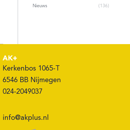
Nieuws
(136)
AK+
Kerkenbos 1065-T

6546 BB Nijmegen 

024-2049037
info@akplus.nl