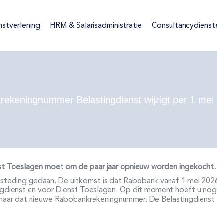
nstverlening
HRM & Salarisadministratie
Consultancydienst
ienstverlening
HRM & Salarisadministratie
Consultancydiens
rekeningnummer Belastingdienst wijzigt per 1 mei
enst Toeslagen moet om de paar jaar opnieuw worden
ingekocht.
besteding gedaan. De uitkomst is dat Rabobank vanaf 1 mei 202
ingdienst en voor Dienst Toeslagen. Op dit moment hoeft u nog
 naar dat nieuwe Rabobankrekeningnummer. De Belastingdienst