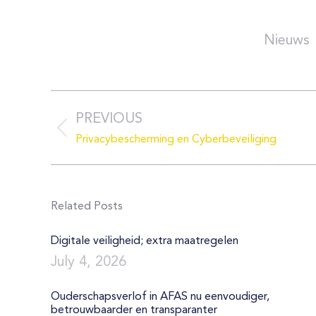
Post
navigation
PREVIOUS
Previous
Privacybescherming en Cyberbeveiliging
post:
Related Posts
Digitale veiligheid; extra maatregelen
July 4, 2026
Ouderschapsverlof in AFAS nu eenvoudiger,
betrouwbaarder en transparanter