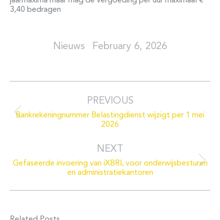
jaarmaxima maar mag de vergoeding per uur maximaal €
3,40 bedragen
February 6, 2026
Post
navigation
PREVIOUS
Bankrekeningnummer Belastingdienst wijzigt per 1 mei
Previous
2026
post:
NEXT
Gefaseerde invoering van iXBRL voor onderwijsbesturen
Next
en administratiekantoren
post:
Related Posts