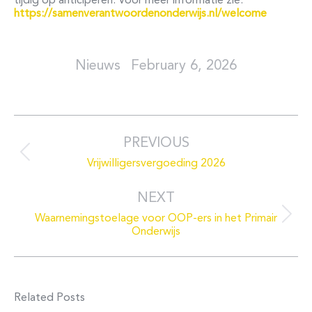
tijdig op anticiperen. Voor meer informatie zie:
https://samenverantwoordenonderwijs.nl/welcome
February 6, 2026
Post
navigation
PREVIOUS
Previous
Vrijwilligersvergoeding 2026
post:
NEXT
Waarnemingstoelage voor OOP-ers in het Primair
Next
Onderwijs
post:
Related Posts