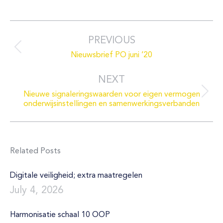
Post
navigation
PREVIOUS
Previous
Nieuwsbrief PO juni ’20
post:
NEXT
Nieuwe signaleringswaarden voor eigen vermogen
Next
onderwijsinstellingen en samenwerkingsverbanden
post:
Related Posts
Digitale veiligheid; extra maatregelen
July 4, 2026
Harmonisatie schaal 10 OOP