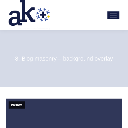
8. Blog masonry – background overlay
nieuws